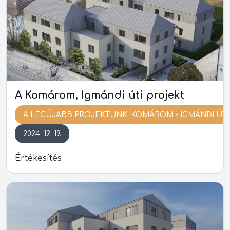
A Komárom, Igmándi úti projekt
A LEGÚJABB PROJEKTÜNK: KOMÁROM - IGMÁNDI ÚT
2024. 12. 19.
Értékesítés