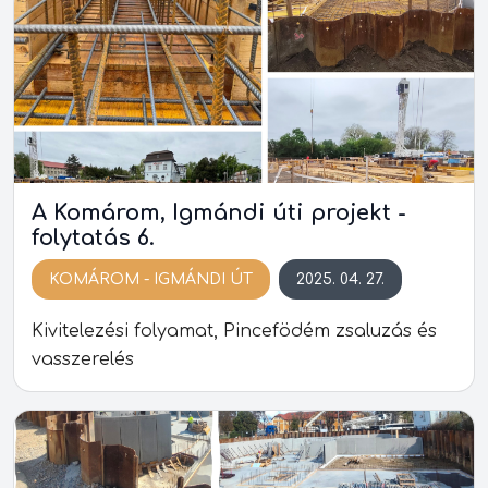
A Komárom, Igmándi úti projekt -
folytatás 6.
KOMÁROM - IGMÁNDI ÚT
2025. 04. 27.
Kivitelezési folyamat, Pincefödém zsaluzás és
vasszerelés