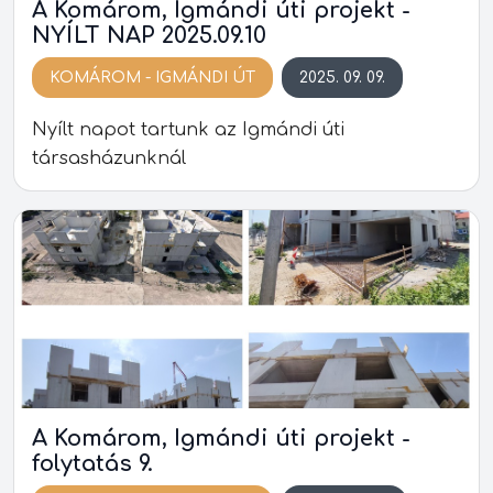
A Komárom, Igmándi úti projekt -
NYÍLT NAP 2025.09.10
KOMÁROM - IGMÁNDI ÚT
2025. 09. 09.
Nyílt napot tartunk az Igmándi úti
társasházunknál
A Komárom, Igmándi úti projekt -
folytatás 9.