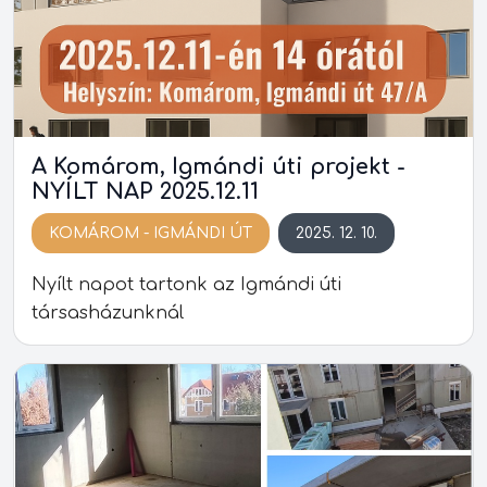
A Komárom, Igmándi úti projekt -
NYÍLT NAP 2025.12.11
KOMÁROM - IGMÁNDI ÚT
2025. 12. 10.
Nyílt napot tartonk az Igmándi úti
társasházunknál