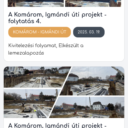
A Komárom, Igmándi úti projekt -
folytatás 4.
KOMÁROM - IGMÁNDI ÚT
2025. 03. 19.
Kivitelezési folyamat, Elkészült a
lemezalapozás
A Komárom, Igmándi úti projekt -