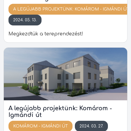
A LEGÚJABB PROJEKTÜNK: KOMÁROM - IGMÁNDI ÚT
2024. 05. 13.
Megkezdtük a tereprendezést!
A legújabb projektünk: Komárom -
Igmándi út
KOMÁROM - IGMÁNDI ÚT
2024. 03. 27.