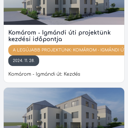
Komárom - Igmándi úti projektünk
kezdési időpontja
A LEGÚJABB PROJEKTÜNK: KOMÁROM - IGMÁNDI ÚT
2024. 11. 28.
Komárom - Igmándi út: Kezdés