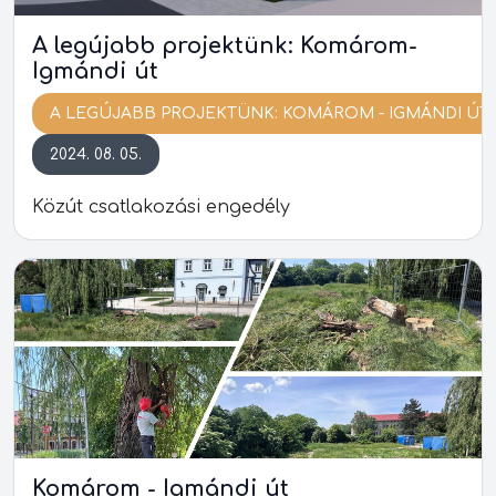
A legújabb projektünk: Komárom-
Igmándi út
A LEGÚJABB PROJEKTÜNK: KOMÁROM - IGMÁNDI ÚT
2024. 08. 05.
Közút csatlakozási engedély
Komárom - Igmándi út